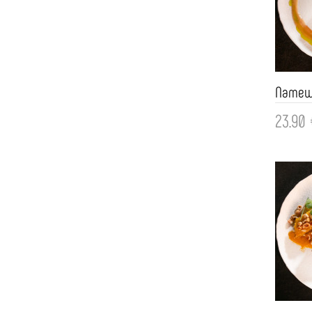
Патеш
23.90 
Доба