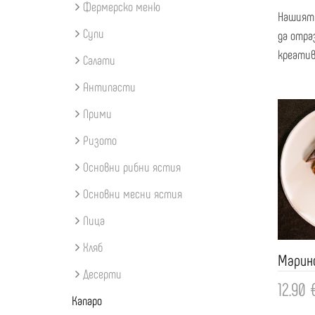
Фермерско меню
Нашият 
Супи
да отра
креатив
Салати
Антипасти
Прими
Ризото
Основни рибни ястия
Основни месни ястия
Пица
Хляб
Марин
Десерти
12.90 
Капаро
Доба