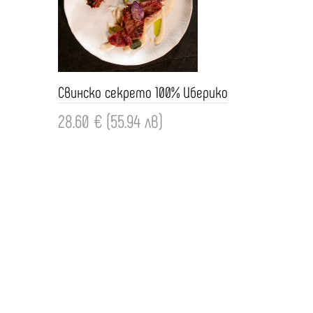
Свинско секрето 100% Иберико
28.60 € (55.94 лв)
Добави