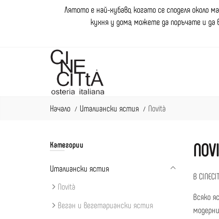
Лятото е най-хубаво, когато се споделя около м
кухня у дома, можете да поръчате и да 
Начало
Италиански ястия
Novità
NOV
Категории
Италиански ястия
В CINEC
Novità
Всяко я
Веган и вегетариански ястия
модерни