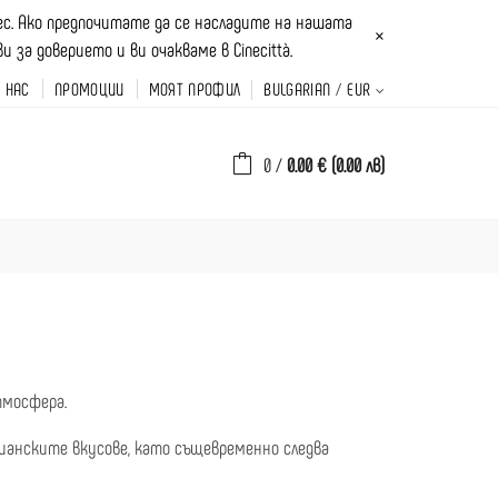
рес. Ако предпочитате да се насладите на нашата
×
за доверието и ви очакваме в Cinecittà.
А НАС
ПРОМОЦИИ
МОЯТ ПРОФИЛ
BULGARIAN
EUR
0
/
0.00 € (0.00 лв)
тмосфера.
ианските вкусове, като същевременно следва