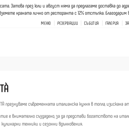
асата. Затова през юли и август няма да предлагаме доставка до ад
вземете храната лично от ресторанта с 12% отстъпка. Благодарим ви 
МЕНЮ
РЕЗЕРВАЦИИ
СЪБИТИЯ
ГАЛЕРИЯ
З
ITÀ
ITTÀ празнуваме съвременната италианска кухня в топла, изискана а
стие е внимателно създадено, за да представи богатството на итал
 кулинарни техники и сезонни вдъхновения.