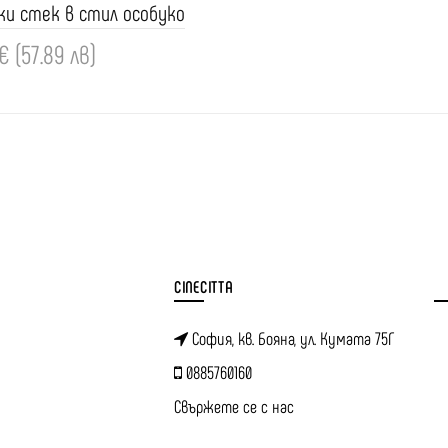
и стек в стил особуко
€ (57.89 лв)
ви
CINECITTA
София, кв. Бояна, ул. Кумата 75Г
0885760160
Свържете се с нас