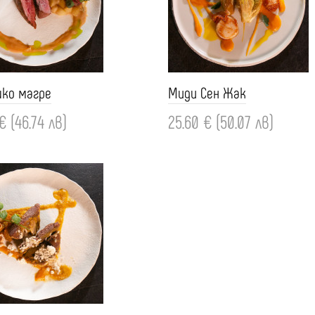
ко магре
Миди Сен Жак
€ (46.74 лв)
25.60 € (50.07 лв)
ви
Добави