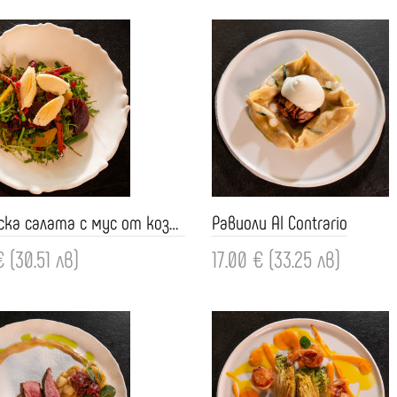
Градинска салата с мус от козе сирене
Равиоли Al Contrario
€ (30.51 лв)
17.00 € (33.25 лв)
ви
Добави