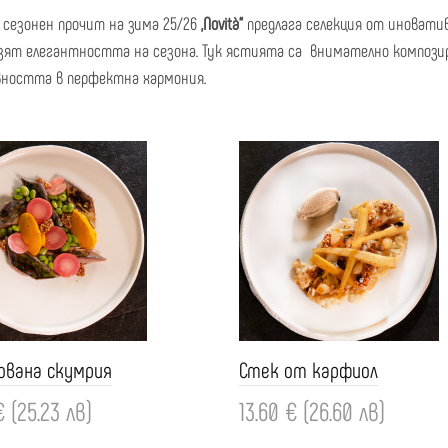
сезонен прочит на зима 25/26
„Novità“
предлага селекция от иноватив
зят елегантността на сезона. Тук ястията са внимателно компози
ността в перфектна хармония.
ована скумрия
Стек от карфиол
€ (25.23 лв)
13.60 € (26.60 лв)
ви
Добави