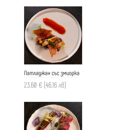
Патладжан със змиорка
23.60 € (46.16 лв)
Добави