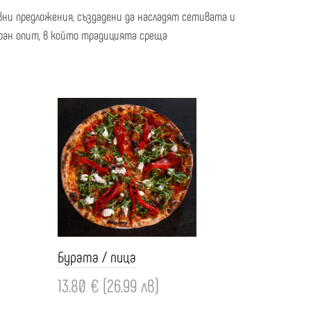
ни предложения, създадени да насладят сетивата и
ран опит, в който традицията среща
Бурата / пица
13.80 € (26.99 лв)
Добави