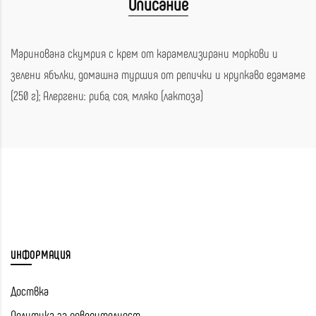
Описание
Маринована скумрия с крем от карамелизирани моркови и
зелени ябълки, домашна туршия от репички и хрупкаво едамаме
(250 г); Алергени: риба, соя, мляко (лактоза)
ИНФОРМАЦИЯ
Доствка
Политика за поверителност