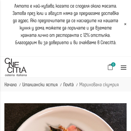
Лятото е най-хубаво, когато се споделя около масата.
Затова през юли и август няма да предлагаме доставка
до адрес. Ако предпочитате да се насладите на нашата
×
кухня у дома, можете да поръчате и да вземете
храната лично от ресторанта с 12% отстъпка.
Благодарим ви за доверието и ви очакваме в Cinecittà.
0
Начало
Италиански ястия
Novità
Маринована скумрия