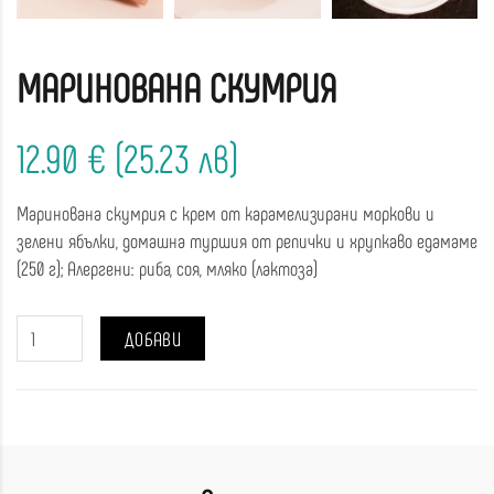
МАРИНОВАНА СКУМРИЯ
12.90 € (25.23 лв)
Маринована скумрия с крем от карамелизирани моркови и
зелени ябълки, домашна туршия от репички и хрупкаво едамаме
(250 г); Алергени: риба, соя, мляко (лактоза)
ДОБАВИ