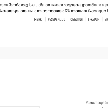
асата. Затова през юли и август няма да предлагаме доставка до ад
вземете храната лично от ресторанта с 12% отстъпка. Благодарим ви 
МЕНЮ
РЕЗЕРВАЦИИ
СЪБИТИЯ
ГАЛЕРИЯ
З
Регистрирайт