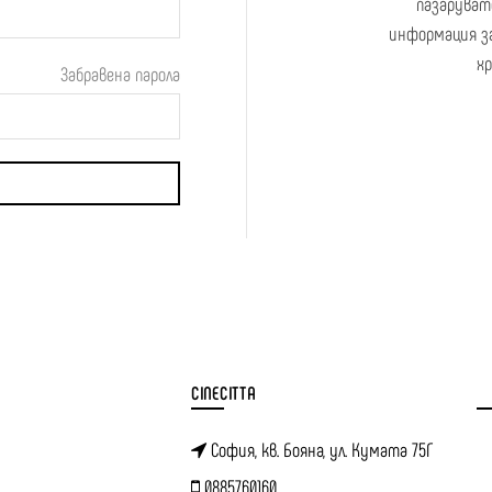
пазаруват
информация з
х
Забравена парола
CINECITTA
София, кв. Бояна, ул. Кумата 75Г
0885760160