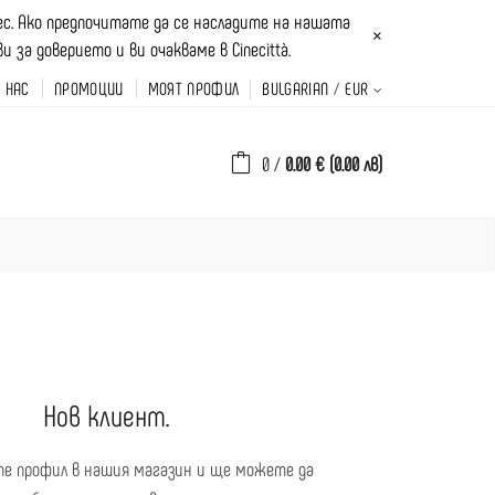
рес. Ако предпочитате да се насладите на нашата
×
за доверието и ви очакваме в Cinecittà.
А НАС
ПРОМОЦИИ
МОЯТ ПРОФИЛ
BULGARIAN
EUR
0
/
0.00 € (0.00 лв)
Нов клиент.
е профил в нашия магазин и ще можете да