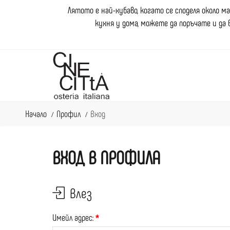
Лятото е най-хубаво, когато се споделя около м
кухня у дома, можете да поръчате и да 
Начало
Профил
Вход
ВХОД В ПРОФИЛА
Влез
Имейл адрес: