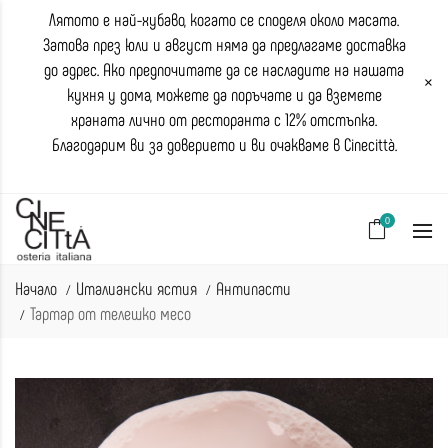
Лятото е най-хубаво, когато се споделя около масата.
Затова през юли и август няма да предлагаме доставка
до адрес. Ако предпочитате да се насладите на нашата
×
кухня у дома, можете да поръчате и да вземете
храната лично от ресторанта с 12% отстъпка.
Благодарим ви за доверието и ви очакваме в Cinecittà.
0
Начало
Италиански ястия
Антипасти
Тартар от телешко месо