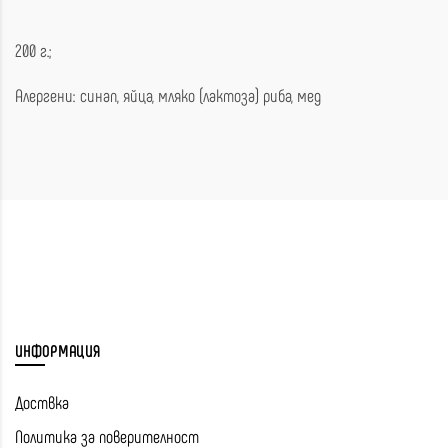
200 г.;
Алергени: синап, яйца, мляко (лактоза) риба, мед
ИНФОРМАЦИЯ
Доствка
Политика за поверителност