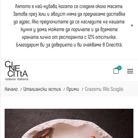
Лятото е най-хубаво, когато се споделя около масата.
Затова през юли и август няма да предлагаме доставка
до адрес. Ако предпочитате да се насладите на нашата
×
кухня у дома, можете да поръчате и да вземете
храната лично от ресторанта с 12% отстъпка.
Благодарим ви за доверието и ви очакваме в Cinecittà.
0
Начало
Италиански ястия
Прими
Спагети Аllo Scoglio