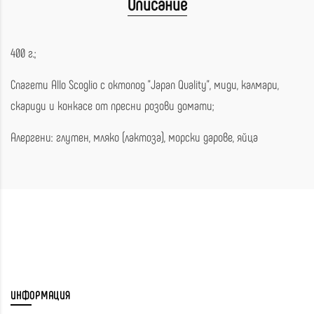
Описание
400 г.;
Спагети Аllo Scoglio с октопод "Japan Quality", миди, калмари,
скариди и конкасе от пресни розови домати;
Алергени: глутен, мляко (лактоза), морски дарове, яйца
ИНФОРМАЦИЯ