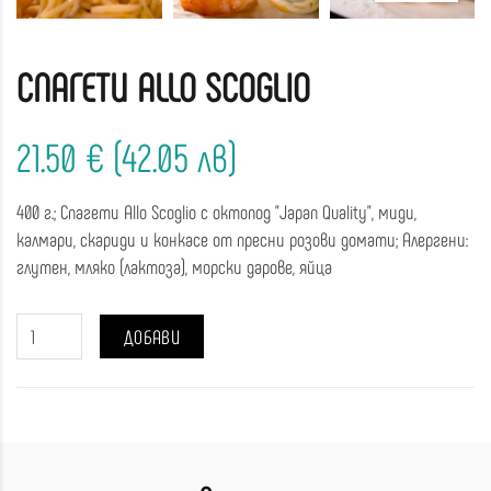
СПАГЕТИ АLLO SCOGLIO
21.50 € (42.05 лв)
400 г.; Спагети Аllo Scoglio с октопод "Japan Quality", миди,
калмари, скариди и конкасе от пресни розови домати; Алергени:
глутен, мляко (лактоза), морски дарове, яйца
ДОБАВИ