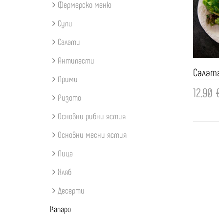
Фермерско меню
Супи
Салати
Антипасти
Прими
12.90 
Ризото
Доба
Основни рибни ястия
Основни месни ястия
Пица
Хляб
Десерти
Капаро