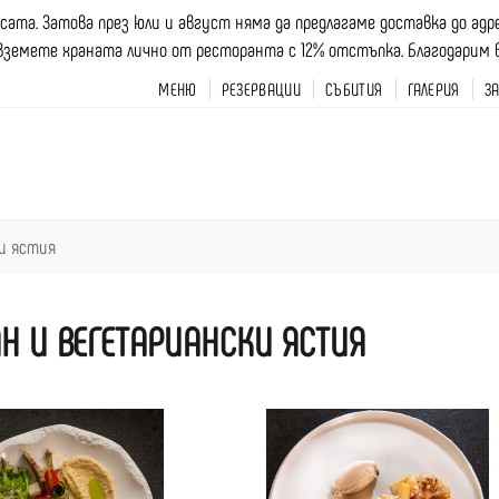
асата. Затова през юли и август няма да предлагаме доставка до ад
вземете храната лично от ресторанта с 12% отстъпка. Благодарим ви 
МЕНЮ
РЕЗЕРВАЦИИ
СЪБИТИЯ
ГАЛЕРИЯ
З
и ястия
АН И ВЕГЕТАРИАНСКИ ЯСТИЯ