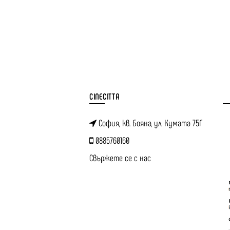
CINECITTA
София, кв. Бояна, ул. Кумата 75Г
0885760160
Свържете се с нас