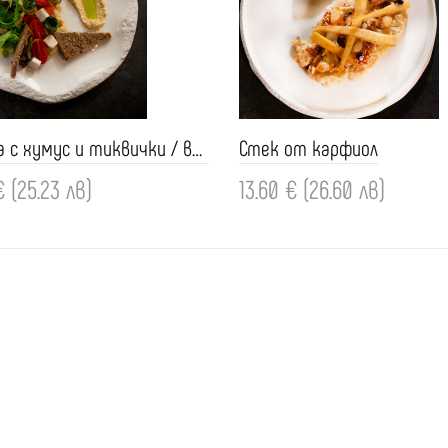
Салата с хумус и тиквички / веган
Стек от карфиол
€ (25.23 лв)
13.60 € (26.60 лв)
ви
Добави