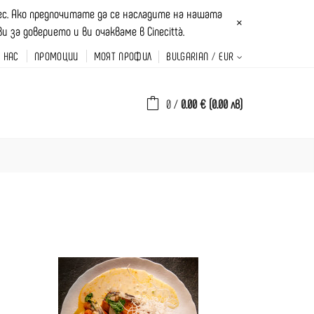
рес. Ако предпочитате да се насладите на нашата
×
за доверието и ви очакваме в Cinecittà.
А НАС
ПРОМОЦИИ
МОЯТ ПРОФИЛ
BULGARIAN
EUR
0
/
0.00 € (0.00 лв)