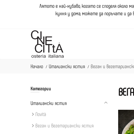
Лятото е най-хубаво, когато се споделя около м
кухня у дома, можете да поръчате и да 
Начало
Италиански ястия
Веган и вегетарианск
ВЕГ
Категории
Италиански ястия
Novità
Веган и вегетариански ястия